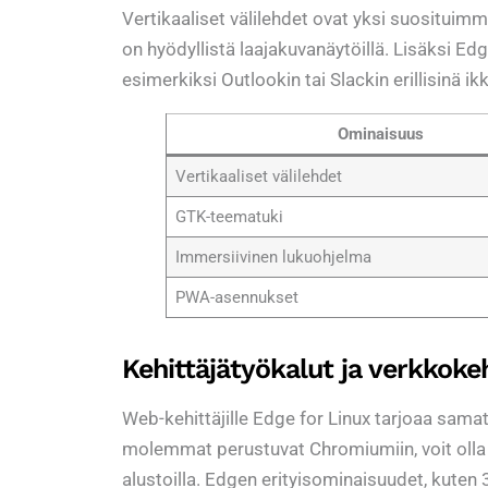
Vertikaaliset välilehdet ovat yksi suosituimm
on hyödyllistä laajakuvanäytöillä. Lisäksi E
esimerkiksi Outlookin tai Slackin erillisinä i
Ominaisuus
Vertikaaliset välilehdet
GTK-teematuki
Immersiivinen lukuohjelma
PWA-asennukset
Kehittäjätyökalut ja verkkokeh
Web-kehittäjille Edge for Linux tarjoaa sam
molemmat perustuvat Chromiumiin, voit olla v
alustoilla. Edgen erityisominaisuudet, kute