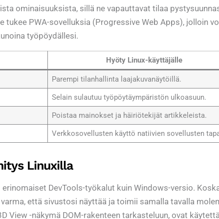
ista ominaisuuksista, sillä ne vapauttavat tilaa pystysuunna
dge tukee PWA-sovelluksia (Progressive Web Apps), jolloin vo
kkunoina työpöydällesi.
Hyöty Linux-käyttäjälle
Parempi tilanhallinta laajakuvanäytöillä.
Selain sulautuu työpöytäympäristön ulkoasuun.
Poistaa mainokset ja häiriötekijät artikkeleista.
Verkkosovellusten käyttö natiivien sovellusten tap
itys Linuxilla
at erinomaiset DevTools-työkalut kuin Windows-versio. Kosk
arma, että sivustosi näyttää ja toimii samalla tavalla mole
n 3D View -näkymä DOM-rakenteen tarkasteluun, ovat käytett