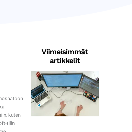
Viimeisimmät
artikkelit
ienosäätöön
oka
iin, kuten
t-tilin
mme