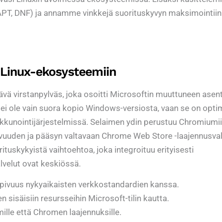
PT, DNF) ja annamme vinkkejä suorituskyvyn maksimointiin
Linux-ekosysteemiin
tävä virstanpylväs, joka osoitti Microsoftin muuttuneen asen
 ei ole vain suora kopio Windows-versiosta, vaan se on opti
kunointijärjestelmissä. Selaimen ydin perustuu Chromiumii
vuuden ja pääsyn valtavaan Chrome Web Store -laajennusva
rituskykyistä vaihtoehtoa, joka integroituu erityisesti
lvelut ovat keskiössä.
pivuus nykyaikaisten verkkostandardien kanssa.
n sisäisiin resursseihin Microsoft-tilin kautta.
ille että Chromen laajennuksille.