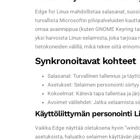
Edge for Linux mahdollistaa salasanat, suosiki
turvallista Microsoftin pilvipalveluiden kautt
omaa avainnippua (kuten GNOME Keyring tai 
yksi harvoista Linux-selaimista, joka tarjoa
tietokoneiden välillä, mikä tekee siitä erinoma
Synkronoitavat kohteet
Salasanat: Turvallinen tallennus ja täyttö k
Asetukset: Selaimen personointi siirtyy 
Kokoelmat: Kätevä tapa tallentaa ja järj
Avoimet välilehdet: Jatka selaamista siit
Käyttöliittymän personointi Li
Vaikka Edge näyttää oletuksena hyvin ”window
asetuksista, haluatko selaimen käyttävän jä