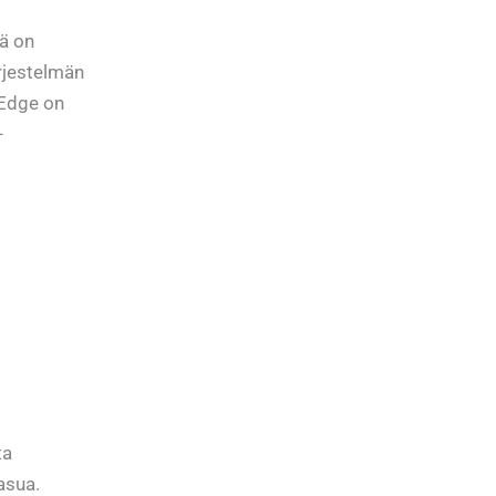
mä on
ärjestelmän
 Edge on
-
ta
asua.