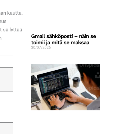
an kautta.
nus
t säilyttää
Gmail sähköposti – näin se
n
toimii ja mitä se maksaa
30/07/2026