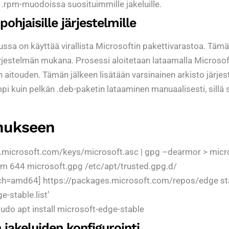
a .rpm-muodoissa suosituimmille jakeluille.
hjaisille järjestelmille
ssa on käyttää virallista Microsoftin pakettivarastoa. Tämä
järjestelmän mukana. Prosessi aloitetaan lataamalla Microso
n aitouden. Tämän jälkeen lisätään varsinainen arkisto järje
i kuin pelkän .deb-paketin lataaminen manuaalisesti, sillä 
nnukseen
s.microsoft.com/keys/microsoft.asc | gpg –dearmor > micr
ot -m 644 microsoft.gpg /etc/apt/trusted.gpg.d/
[arch=amd64] https://packages.microsoft.com/repos/edge st
-stable.list’
sudo apt install microsoft-edge-stable
 jakeluiden konfigurointi