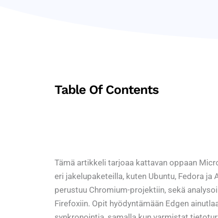
Table Of Contents
Tämä artikkeli tarjoaa kattavan oppaan Micr
eri jakelupaketeilla, kuten Ubuntu, Fedora ja
perustuu Chromium-projektiin, sekä analysoim
Firefoxiin. Opit hyödyntämään Edgen ainutlaatu
synkronointia, samalla kun varmistat tietot