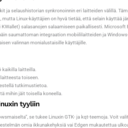
t ja selaushistorian synkronoinnin eri laitteiden välillä. Tä
a, mutta Linux-käyttäjien on hyvä tietää, että selain käyttää j
KWallet) salasanojen salaamiseen paikallisesti. Microsoft
a näin saumattoman integraation mobiililaitteiden ja Windows
isen valinnan monialustaisille käyttäjille.
aikilla laitteilla.
laitteesta toiseen.
estellä tutkimustietoa.
ä mihin jäit toisella koneella.
nuxin tyyliin
smaiselta”, se tukee Linuxin GTK- ja kqt-teemoja. Voit vali
rjestelmän omia ikkunakehyksiä vai Edgen mukautettua ulko