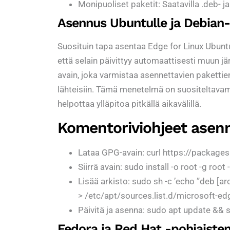
Monipuoliset paketit: Saatavilla .deb- j
Asennus Ubuntulle ja Debian-po
Suosituin tapa asentaa Edge for Linux Ubuntu
että selain päivittyy automaattisesti muun 
avain, joka varmistaa asennettavien pakettie
lähteisiin. Tämä menetelmä on suositeltavamp
helpottaa ylläpitoa pitkällä aikavälillä.
Komentoriviohjeet ase
Lataa GPG-avain: curl https://package
Siirrä avain: sudo install -o root -g ro
Lisää arkisto: sudo sh -c ’echo ”deb 
> /etc/apt/sources.list.d/microsoft-edge
Päivitä ja asenna: sudo apt update && 
Fedora ja Red Hat -pohjaisten