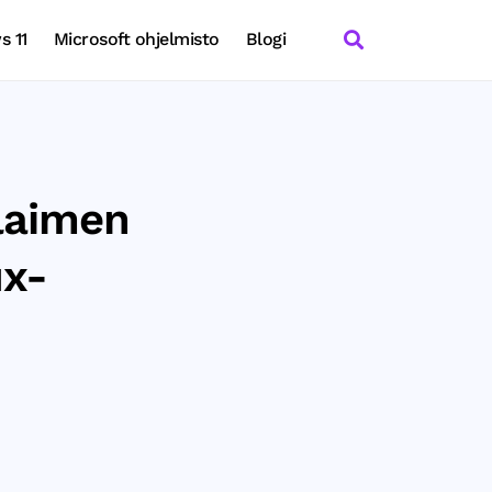
 11
Microsoft ohjelmisto
Blogi
elaimen
ux-