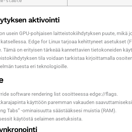
ge-stable
dytyksen aktivointi
on usein GPU-pohjaisen laitteistokiihdytyksen puute, mikä j
tsellessa. Edge for Linux tarjoaa kehittyneet asetukset (Fla
 Tämä on erityisen tärkeää kannettavien tietokoneiden käyttäj
stokiihdytyksen tila voidaan tarkistaa kirjoittamalla osoiteri
elmän tuesta eri teknologioille.
e
ide software rendering list osoitteessa edge://flags.
fiikkarajapinta käyttöön paremman vakauden saavuttamiseksi
eping Tabs” -ominaisuutta säästääksesi muistia (RAM).
osessit käytöstä selaimen asetuksista.
synkronointi