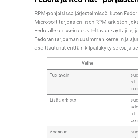
RPM-pohjaisissa järjestelmissä, kuten Fedor
Microsoft tarjoaa erillisen RPM-arkiston, j
Fedoralle on usein suositeltavaa käyttäjille,
Fedoran tarjoaman uusimman kernelin ja ajur
osoittautunut erittäin kilpailukykyiseksi, ja
Vaihe
Tuo avain
su
ht
co
Lisää arkisto
su
ad
ht
co
Asennus
su