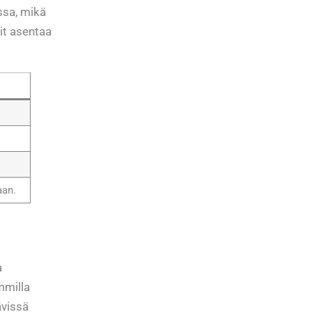
ssa, mikä
it asentaa
aan.
a
mmilla
ävissä