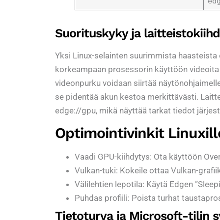
ed
Suorituskyky ja laitteistokiih
Yksi Linux-selainten suurimmista haasteista 
korkeampaan prosessorin käyttöön videoita ka
videonpurku voidaan siirtää näytönohjaimelle.
se pidentää akun kestoa merkittävästi. Laittei
edge://gpu, mikä näyttää tarkat tiedot järjest
Optimointivinkit Linuxill
Vaadi GPU-kiihdytys: Ota käyttöön Overr
Vulkan-tuki: Kokeile ottaa Vulkan-gra
Välilehtien lepotila: Käytä Edgen ”Sle
Puhdas profiili: Poista turhat taustapr
Tietoturva ja Microsoft-tilin 