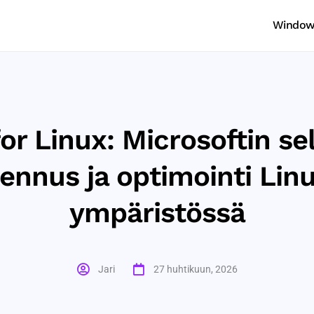
Windows
or Linux: Microsoftin s
ennus ja optimointi Lin
ympäristössä
Jari
27 huhtikuun, 2026