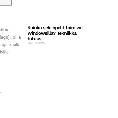
Kuinka selainpelit toimivat
ohtaa
Windowsilla? Tekniikka
gs), joilla
tutuksi
30/07/2026
ille, sillä
ville
.