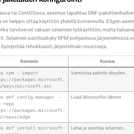
assa tai CentOSissa, asennus tapahtuu DNF-pakettienhallinn
oka on helppo ottaa käyttöön yhdellä komennolla. Edgen asen
 jotka tarvitsevat vakaan selaimen työkäyttöön, mutta haluava
it. Selaimen suorituskyky RPM-pohjaisissa järjestelmissä o
 se hyödyntää tehokkaasti järjestelmän resursseja.
Komento
Kuvaus
do rpm --import
Varmistaa paketin eheyden.
tps://packages.microsoft.
m/keys/microsoft.asc
do dnf config-manager --
Lisää Microsoftin lähteet.
d-repo
tps://packages.microsoft.
m/repos/edge
do dnf install microsoft-
Lataa ja asentaa selaimen.