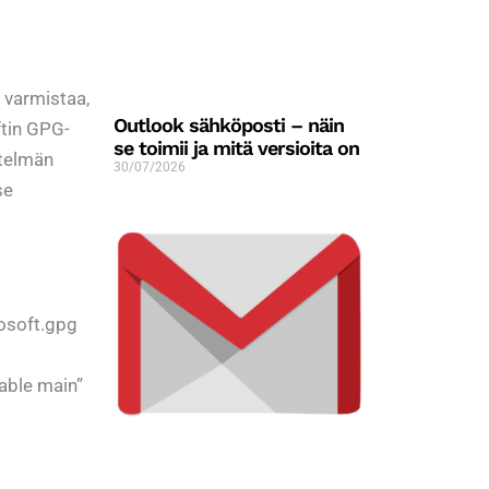
 varmistaa,
Outlook sähköposti – näin
ftin GPG-
se toimii ja mitä versioita on
stelmän
30/07/2026
se
osoft.gpg
able main”