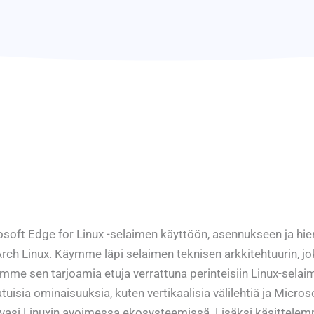
osoft Edge for Linux -selaimen käyttöön, asennukseen ja h
 Arch Linux. Käymme läpi selaimen teknisen arkkitehtuurin, j
me sen tarjoamia etuja verrattuna perinteisiin Linux-selaim
isia ominaisuuksia, kuten vertikaalisia välilehtiä ja Microsof
urvasi Linuxin avoimessa ekosysteemissä. Lisäksi käsittele