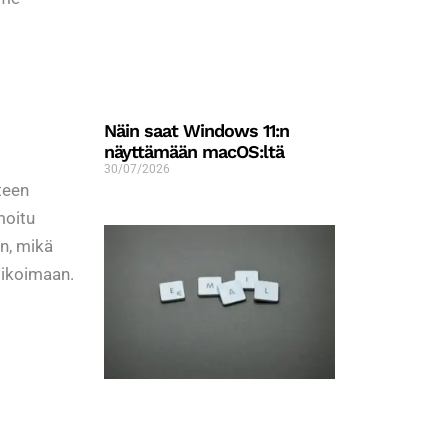
Näin saat Windows 11:n
näyttämään macOS:ltä
30/07/2026
teen
moitu
n, mikä
likoimaan.