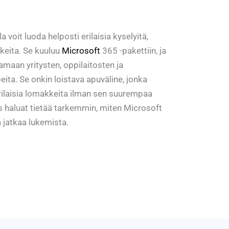
 voit luoda helposti erilaisia kyselyitä,
keita. Se kuuluu
Microsoft
365 -pakettiin, ja
amaan yritysten, oppilaitosten ja
eita. Se onkin loistava apuväline, jonka
 erilaisia lomakkeita ilman sen suurempaa
s haluat tietää tarkemmin, miten Microsoft
 jatkaa lukemista.