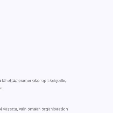
ähettää esimerkiksi opiskelijoille,
a.
oi vastata, vain omaan organisaation