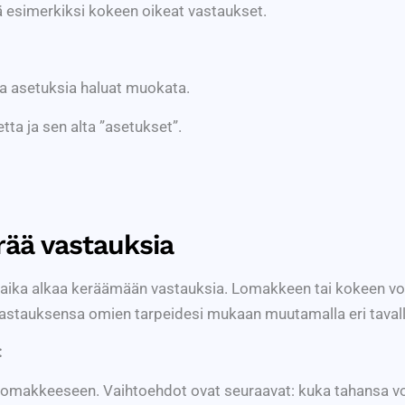
ää esimerkiksi kokeen oikeat vastaukset.
a asetuksia haluat muokata.
tta ja sen alta ”asetukset”.
rää vastauksia
aika alkaa keräämään vastauksia. Lomakkeen tai kokeen voi l
 vastauksensa omien tarpeidesi mukaan muutamalla eri tavall
:
a lomakkeeseen. Vaihtoehdot ovat seuraavat: kuka tahansa v