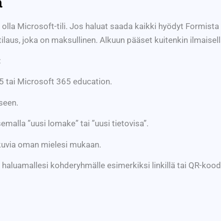
a
olla Microsoft-tili. Jos haluat saada kaikki hyödyt Formista 
laus, joka on maksullinen. Alkuun pääset kuitenkin ilmaisella
:
65 tai Microsoft 365 education.
seen.
malla ”uusi lomake” tai ”uusi tietovisa”.
kuvia oman mielesi mukaan.
haluamallesi kohderyhmälle esimerkiksi linkillä tai QR-koodi