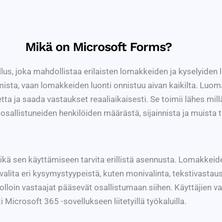
Mikä on Microsoft Forms?
s, joka mahdollistaa erilaisten lomakkeiden ja kyselyiden 
mista, vaan lomakkeiden luonti onnistuu aivan kaikilta. Luo
ta ja saada vastaukset reaaliaikaisesti. Se toimii lähes millä 
 osallistuneiden henkilöiden määrästä, sijainnista ja muista t
ikä sen käyttämiseen tarvita erillistä asennusta. Lomakkei
 valita eri kysymystyypeistä, kuten monivalinta, tekstivastau
a, jolloin vastaajat pääsevät osallistumaan siihen. Käyttäjie
i Microsoft 365 -sovellukseen liitetyillä työkaluilla.