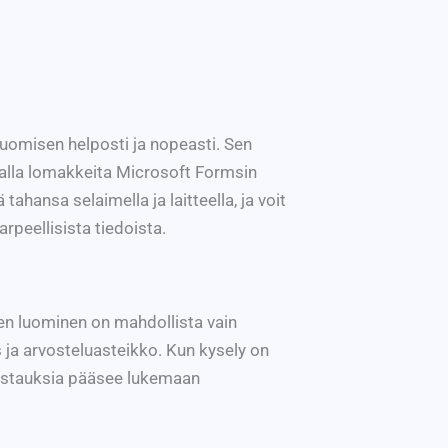
luomisen helposti ja nopeasti. Sen
malla lomakkeita Microsoft Formsin
tahansa selaimella ja laitteella, ja voit
arpeellisista tiedoista.
den luominen on mahdollista vain
s ja arvosteluasteikko. Kun kysely on
n vastauksia pääsee lukemaan