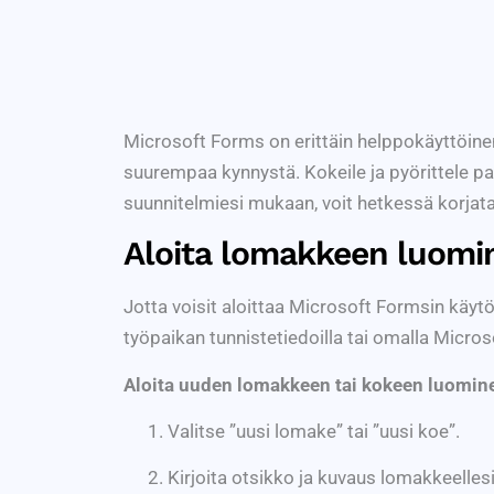
Microsoft Forms on erittäin helppokäyttöinen
suurempaa kynnystä. Kokeile ja pyörittele pal
suunnitelmiesi mukaan, voit hetkessä korjata
Aloita lomakkeen luomi
Jotta voisit aloittaa Microsoft Formsin käytö
työpaikan tunnistetiedoilla tai omalla Microsof
Aloita uuden lomakkeen tai kokeen luomine
Valitse ”uusi lomake” tai ”uusi koe”.
Kirjoita otsikko ja kuvaus lomakkeelles