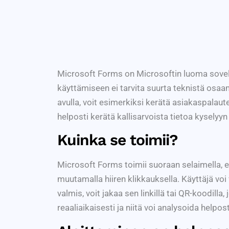
Microsoft Forms on Microsoftin luoma sovellu
käyttämiseen ei tarvita suurta teknistä osaa
avulla, voit esimerkiksi kerätä asiakaspalautet
helposti kerätä kallisarvoista tietoa kyselyyn
Kuinka se toimii?
Microsoft Forms toimii suoraan selaimella, e
muutamalla hiiren klikkauksella. Käyttäjä voi
valmis, voit jakaa sen linkillä tai QR-koodill
reaaliaikaisesti ja niitä voi analysoida helpost