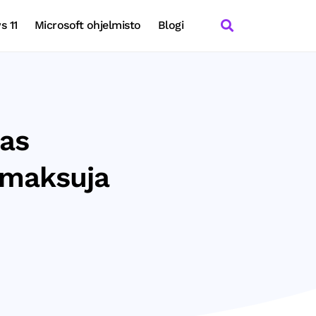
 11
Microsoft ohjelmisto
Blogi
pas
simaksuja