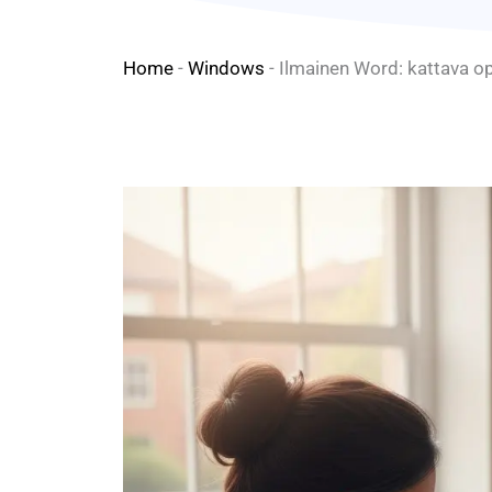
Home
-
Windows
-
Ilmainen Word: kattava op