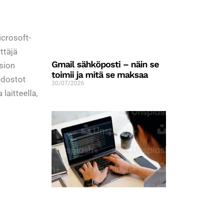
icrosoft-
ttäjä
Gmail sähköposti – näin se
rsion
toimii ja mitä se maksaa
iedostot
30/07/2026
laitteella,