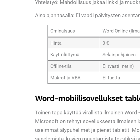
Yhteistyö: Mahdollisuus jakaa linkki ja muoka
Aina ajan tasalla: Ei vaadi päivitysten asent
Ominaisuus
Word Online (Ilma
Hinta
0 €
Käyttöliittymä
Selainpohjainen
Offline-tila
Ei (vaatii netin)
Makrot ja VBA
Ei tuettu
Word-mobiilisovellukset tablet
Toinen tapa käyttää virallista ilmainen Word -
Microsoft on tehnyt sovelluksesta ilmaisen la
useimmat älypuhelimet ja pienet tabletit. Mob
sanelemista, kuvien muuntamista tekstiksi ja