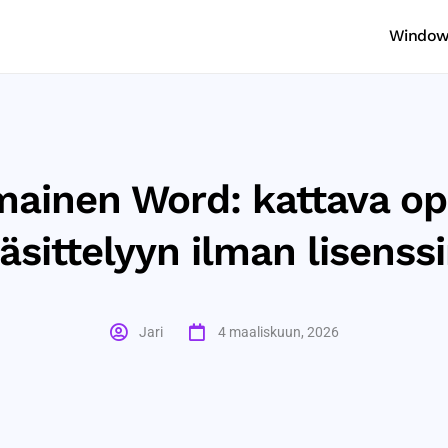
Windows
mainen Word: kattava o
äsittelyyn ilman lisens
Jari
4 maaliskuun, 2026