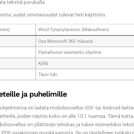
ta tekstiä porukalla.
amista, uudet ominaisuudet tulevat heti käyttöön.
inen)
Word Työpöytäversio (Maksullinen)
Osa Microsoft 365 -tilausta
Paikallisesti asennettu ohjelma
Kyllä
Täysi tuki
eille ja puhelimille
ohjelmistoa on ladata mobiilisovellus iOS- tai Android-laittee
itteille, joiden näytön koko on alle 10,1 tuumaa. Tämä katta
iilisovellus on yllättävän tehokas ja tukee esimerkiksi tekst
 PDF-asiakirjojen muokkaamista. Se on täydellinen työkalu 