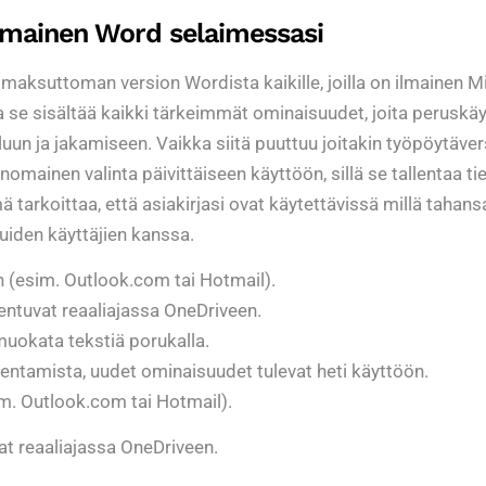
ilmainen Word selaimessasi
n maksuttoman version Wordista kaikille, joilla on ilmainen M
ja se sisältää kaikki tärkeimmät ominaisuudet, joita peruskäy
iluun ja jakamiseen. Vaikka siitä puuttuu joitakin työpöytäve
nomainen valinta päivittäiseen käyttöön, sillä se tallentaa t
tarkoittaa, että asiakirjasi ovat käytettävissä millä tahansa 
uiden käyttäjien kanssa.
in (esim. Outlook.com tai Hotmail).
entuvat reaaliajassa OneDriveen.
 muokata tekstiä porukalla.
asentamista, uudet ominaisuudet tulevat heti käyttöön.
im. Outlook.com tai Hotmail).
at reaaliajassa OneDriveen.