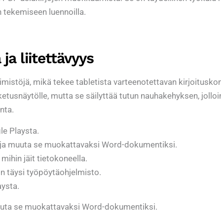
n tekemiseen luennoilla.
ja liitettävyys
imistöjä, mikä tekee tabletista varteenotettavan kirjoitusko
etusnäytölle, mutta se säilyttää tutun nauhakehyksen, jolloi
nta.
le Playsta.
 ja muuta se muokattavaksi Word-dokumentiksi.
 mihin jäit tietokoneella.
n täysi työpöytäohjelmisto.
aysta.
uuta se muokattavaksi Word-dokumentiksi.