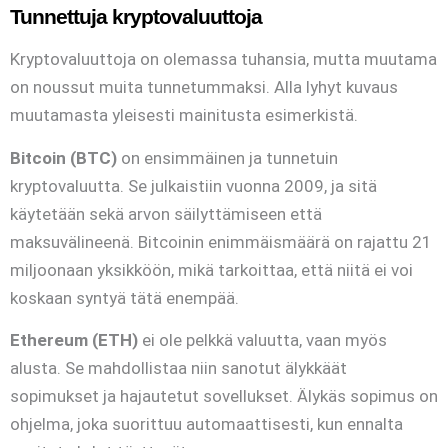
Tunnettuja kryptovaluuttoja
Kryptovaluuttoja on olemassa tuhansia, mutta muutama
on noussut muita tunnetummaksi. Alla lyhyt kuvaus
muutamasta yleisesti mainitusta esimerkistä.
Bitcoin (BTC)
on ensimmäinen ja tunnetuin
kryptovaluutta. Se julkaistiin vuonna 2009, ja sitä
käytetään sekä arvon säilyttämiseen että
maksuvälineenä. Bitcoinin enimmäismäärä on rajattu 21
miljoonaan yksikköön, mikä tarkoittaa, että niitä ei voi
koskaan syntyä tätä enempää.
Ethereum (ETH)
ei ole pelkkä valuutta, vaan myös
alusta. Se mahdollistaa niin sanotut älykkäät
sopimukset ja hajautetut sovellukset. Älykäs sopimus on
ohjelma, joka suorittuu automaattisesti, kun ennalta