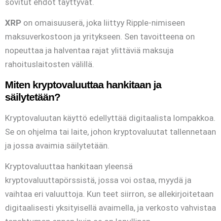
sovitut ehdot täyttyvät.
XRP
on omaisuuserä, joka liittyy Ripple-nimiseen
maksuverkostoon ja yritykseen. Sen tavoitteena on
nopeuttaa ja halventaa rajat ylittäviä maksuja
rahoituslaitosten välillä.
Miten kryptovaluuttaa hankitaan ja
säilytetään?
Kryptovaluutan käyttö edellyttää digitaalista lompakkoa.
Se on ohjelma tai laite, johon kryptovaluutat tallennetaan
ja jossa avaimia säilytetään.
Kryptovaluuttaa hankitaan yleensä
kryptovaluuttapörssistä, jossa voi ostaa, myydä ja
vaihtaa eri valuuttoja. Kun teet siirron, se allekirjoitetaan
digitaalisesti yksityisellä avaimella, ja verkosto vahvistaa