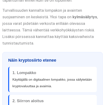
tapahtuman ennen kuin se on lopullinen.
Turvallisuuden kannalta lompakon ja avainten
suojaaminen on keskeistä. Yksi tapa on
kylmäsäilytys
,
jossa varat pidetään verkosta erillään olevassa
laitteessa. Tämä vähentää verkkohyökkäysten riskiä.
Lisäksi pörsseissä kannattaa käyttää kaksivaiheista
tunnistautumista.
Näin kryptosiirto etenee
1. Lompakko
Käyttäjällä on digitaalinen lompakko, jossa säilytetään
kryptovaluuttaa ja avaimia.
2. Siirron aloitus