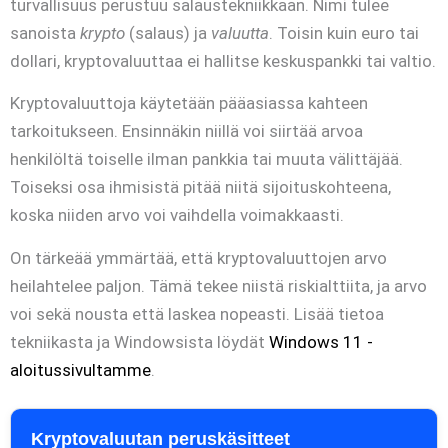
turvallisuus perustuu salaustekniikkaan. Nimi tulee
sanoista
krypto
(salaus) ja
valuutta
. Toisin kuin euro tai
dollari, kryptovaluuttaa ei hallitse keskuspankki tai valtio.
Kryptovaluuttoja käytetään pääasiassa kahteen
tarkoitukseen. Ensinnäkin niillä voi siirtää arvoa
henkilöltä toiselle ilman pankkia tai muuta välittäjää.
Toiseksi osa ihmisistä pitää niitä sijoituskohteena,
koska niiden arvo voi vaihdella voimakkaasti.
On tärkeää ymmärtää, että kryptovaluuttojen arvo
heilahtelee paljon. Tämä tekee niistä riskialttiita, ja arvo
voi sekä nousta että laskea nopeasti. Lisää tietoa
tekniikasta ja Windowsista löydät
Windows 11 -
aloitussivultamme
.
Kryptovaluutan peruskäsitteet