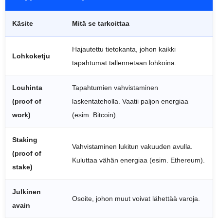
Käsite
Mitä se tarkoittaa
Hajautettu tietokanta, johon kaikki
Lohkoketju
tapahtumat tallennetaan lohkoina.
Louhinta
Tapahtumien vahvistaminen
(proof of
laskentateholla. Vaatii paljon energiaa
work)
(esim. Bitcoin).
Staking
Vahvistaminen lukitun vakuuden avulla.
(proof of
Kuluttaa vähän energiaa (esim. Ethereum).
stake)
Julkinen
Osoite, johon muut voivat lähettää varoja.
avain