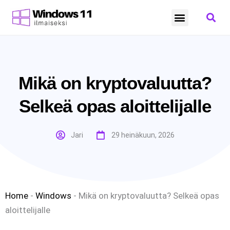
Microsoft ohjelmisto
Windows 11 hinta
Windows 11 download
Windows 11 päivitys
Microsoft tili
Microsoft Forms
Microsoft Fabric
Microsoft PC Manager
Microsoft Office
Mikä on kryptovaluutta?
Selkeä opas aloittelijalle
Jari
29 heinäkuun, 2026
Home
-
Windows
-
Mikä on kryptovaluutta? Selkeä opas
aloittelijalle