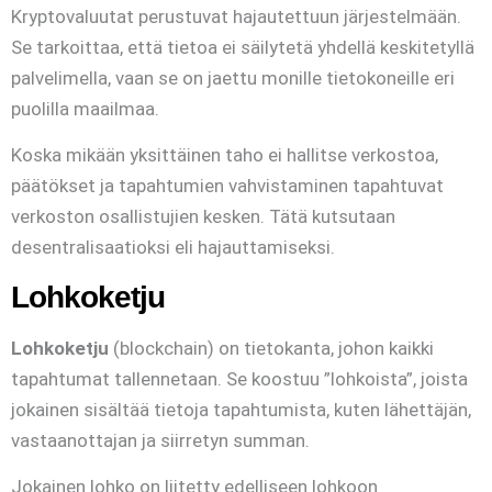
Kryptovaluutat perustuvat hajautettuun järjestelmään.
Se tarkoittaa, että tietoa ei säilytetä yhdellä keskitetyllä
palvelimella, vaan se on jaettu monille tietokoneille eri
puolilla maailmaa.
Koska mikään yksittäinen taho ei hallitse verkostoa,
päätökset ja tapahtumien vahvistaminen tapahtuvat
verkoston osallistujien kesken. Tätä kutsutaan
desentralisaatioksi eli hajauttamiseksi.
Lohkoketju
Lohkoketju
(blockchain) on tietokanta, johon kaikki
tapahtumat tallennetaan. Se koostuu ”lohkoista”, joista
jokainen sisältää tietoja tapahtumista, kuten lähettäjän,
vastaanottajan ja siirretyn summan.
Jokainen lohko on liitetty edelliseen lohkoon