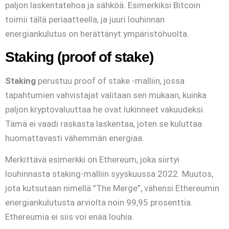
paljon laskentatehoa ja sähköä. Esimerkiksi Bitcoin
toimii tällä periaatteella, ja juuri louhinnan
energiankulutus on herättänyt ympäristöhuolta.
Staking (proof of stake)
Staking
perustuu proof of stake -malliin, jossa
tapahtumien vahvistajat valitaan sen mukaan, kuinka
paljon kryptovaluuttaa he ovat lukinneet vakuudeksi.
Tämä ei vaadi raskasta laskentaa, joten se kuluttaa
huomattavasti vähemmän energiaa.
Merkittävä esimerkki on Ethereum, joka siirtyi
louhinnasta staking-malliin syyskuussa 2022. Muutos,
jota kutsutaan nimellä ”The Merge”, vähensi Ethereumin
energiankulutusta arviolta noin 99,95 prosenttia.
Ethereumia ei siis voi enää louhia.