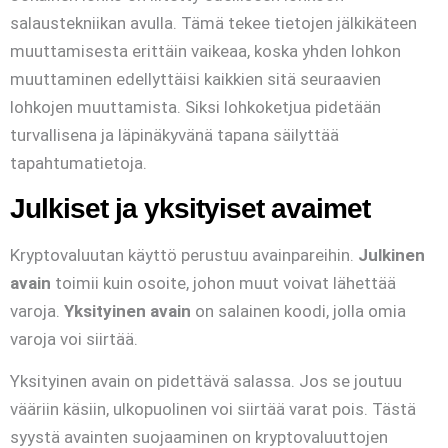
salaustekniikan avulla. Tämä tekee tietojen jälkikäteen
muuttamisesta erittäin vaikeaa, koska yhden lohkon
muuttaminen edellyttäisi kaikkien sitä seuraavien
lohkojen muuttamista. Siksi lohkoketjua pidetään
turvallisena ja läpinäkyvänä tapana säilyttää
tapahtumatietoja.
Julkiset ja yksityiset avaimet
Kryptovaluutan käyttö perustuu avainpareihin.
Julkinen
avain
toimii kuin osoite, johon muut voivat lähettää
varoja.
Yksityinen avain
on salainen koodi, jolla omia
varoja voi siirtää.
Yksityinen avain on pidettävä salassa. Jos se joutuu
vääriin käsiin, ulkopuolinen voi siirtää varat pois. Tästä
syystä avainten suojaaminen on kryptovaluuttojen