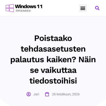
Windows 11
Microsoft ohjelmisto
Poistaako
tehdasasetusten
palautus kaiken? Näin
se vaikuttaa
tiedostoihisi
Jari
26 kesäkuun, 2026