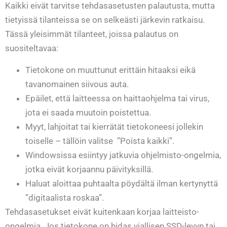
Kaikki eivät tarvitse tehdasasetusten palautusta, mutta
tietyissä tilanteissa se on selkeästi järkevin ratkaisu.
Tässä yleisimmät tilanteet, joissa palautus on
suositeltavaa:
Tietokone on muuttunut erittäin hitaaksi eikä
tavanomainen siivous auta.
Epäilet, että laitteessa on haittaohjelma tai virus,
jota ei saada muutoin poistettua.
Myyt, lahjoitat tai kierrätät tietokoneesi jollekin
toiselle – tällöin valitse ”Poista kaikki”.
Windowsissa esiintyy jatkuvia ohjelmisto-ongelmia,
jotka eivät korjaannu päivityksillä.
Haluat aloittaa puhtaalta pöydältä ilman kertynyttä
”digitaalista roskaa”.
Tehdasasetukset eivät kuitenkaan korjaa laitteisto-
ongelmia. Jos tietokone on hidas viallisen SSD-levyn tai