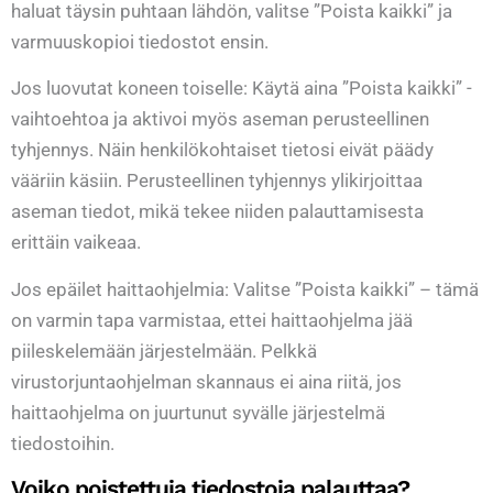
haluat täysin puhtaan lähdön, valitse ”Poista kaikki” ja
varmuuskopioi tiedostot ensin.
Jos luovutat koneen toiselle: Käytä aina ”Poista kaikki” -
vaihtoehtoa ja aktivoi myös aseman perusteellinen
tyhjennys. Näin henkilökohtaiset tietosi eivät päädy
vääriin käsiin. Perusteellinen tyhjennys ylikirjoittaa
aseman tiedot, mikä tekee niiden palauttamisesta
erittäin vaikeaa.
Jos epäilet haittaohjelmia: Valitse ”Poista kaikki” – tämä
on varmin tapa varmistaa, ettei haittaohjelma jää
piileskelemään järjestelmään. Pelkkä
virustorjuntaohjelman skannaus ei aina riitä, jos
haittaohjelma on juurtunut syvälle järjestelmä
tiedostoihin.
Voiko poistettuja tiedostoja palauttaa?