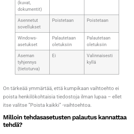
(kuvat,
dokumentit)
Asennetut
Poistetaan
Poistetaan
sovellukset
Windows-
Palautetaan
Palautetaan
asetukset
oletuksiin
oletuksiin
Aseman
Ei
Valinnaisesti
tyhjennys
kyllä
(tietoturva)
On tärkeää ymmärtää, että kumpikaan vaihtoehto ei
poista henkilökohtaisia tiedostoja ilman lupaa – ellet
itse valitse ”Poista kaikki” -vaihtoehtoa.
Milloin tehdasasetusten palautus kannattaa
tehdä?