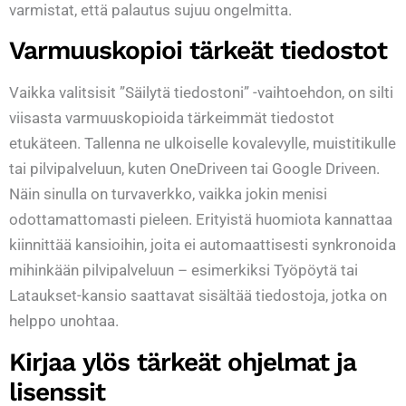
varmistat, että palautus sujuu ongelmitta.
Varmuuskopioi tärkeät tiedostot
Vaikka valitsisit ”Säilytä tiedostoni” -vaihtoehdon, on silti
viisasta varmuuskopioida tärkeimmät tiedostot
etukäteen. Tallenna ne ulkoiselle kovalevylle, muistitikulle
tai pilvipalveluun, kuten OneDriveen tai Google Driveen.
Näin sinulla on turvaverkko, vaikka jokin menisi
odottamattomasti pieleen. Erityistä huomiota kannattaa
kiinnittää kansioihin, joita ei automaattisesti synkronoida
mihinkään pilvipalveluun – esimerkiksi Työpöytä tai
Lataukset-kansio saattavat sisältää tiedostoja, jotka on
helppo unohtaa.
Kirjaa ylös tärkeät ohjelmat ja
lisenssit