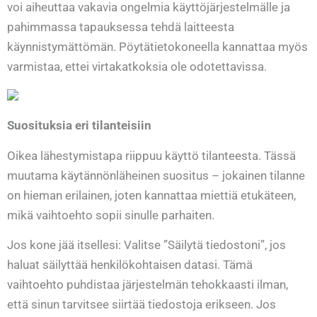
voi aiheuttaa vakavia ongelmia käyttöjärjestelmälle ja
pahimmassa tapauksessa tehdä laitteesta
käynnistymättömän. Pöytätietokoneella kannattaa myös
varmistaa, ettei virtakatkoksia ole odotettavissa.
Suosituksia eri tilanteisiin
Oikea lähestymistapa riippuu käyttö tilanteesta. Tässä
muutama käytännönläheinen suositus – jokainen tilanne
on hieman erilainen, joten kannattaa miettiä etukäteen,
mikä vaihtoehto sopii sinulle parhaiten.
Jos kone jää itsellesi: Valitse ”Säilytä tiedostoni”, jos
haluat säilyttää henkilökohtaisen datasi. Tämä
vaihtoehto puhdistaa järjestelmän tehokkaasti ilman,
että sinun tarvitsee siirtää tiedostoja erikseen. Jos