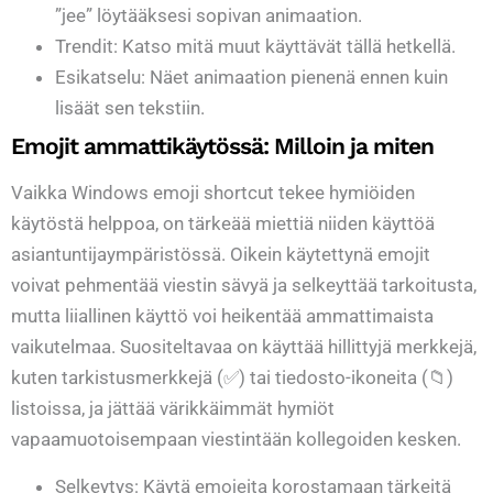
”jee” löytääksesi sopivan animaation.
Trendit: Katso mitä muut käyttävät tällä hetkellä.
Esikatselu: Näet animaation pienenä ennen kuin
lisäät sen tekstiin.
Emojit ammattikäytössä: Milloin ja miten
Vaikka Windows emoji shortcut tekee hymiöiden
käytöstä helppoa, on tärkeää miettiä niiden käyttöä
asiantuntijaympäristössä. Oikein käytettynä emojit
voivat pehmentää viestin sävyä ja selkeyttää tarkoitusta,
mutta liiallinen käyttö voi heikentää ammattimaista
vaikutelmaa. Suositeltavaa on käyttää hillittyjä merkkejä,
kuten tarkistusmerkkejä (✅) tai tiedosto-ikoneita (📁)
listoissa, ja jättää värikkäimmät hymiöt
vapaamuotoisempaan viestintään kollegoiden kesken.
Selkeytys: Käytä emojeita korostamaan tärkeitä