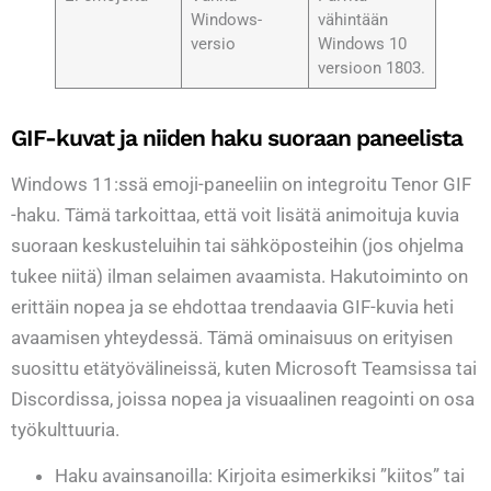
Windows-
vähintään
versio
Windows 10
versioon 1803.
GIF-kuvat ja niiden haku suoraan paneelista
Windows 11:ssä emoji-paneeliin on integroitu Tenor GIF
-haku. Tämä tarkoittaa, että voit lisätä animoituja kuvia
suoraan keskusteluihin tai sähköposteihin (jos ohjelma
tukee niitä) ilman selaimen avaamista. Hakutoiminto on
erittäin nopea ja se ehdottaa trendaavia GIF-kuvia heti
avaamisen yhteydessä. Tämä ominaisuus on erityisen
suosittu etätyövälineissä, kuten Microsoft Teamsissa tai
Discordissa, joissa nopea ja visuaalinen reagointi on osa
työkulttuuria.
Haku avainsanoilla: Kirjoita esimerkiksi ”kiitos” tai