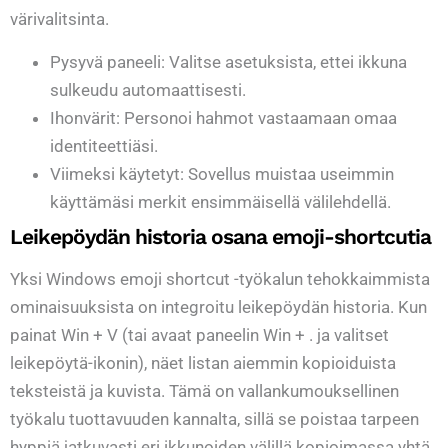
värivalitsinta.
Pysyvä paneeli: Valitse asetuksista, ettei ikkuna
sulkeudu automaattisesti.
Ihonvärit: Personoi hahmot vastaamaan omaa
identiteettiäsi.
Viimeksi käytetyt: Sovellus muistaa useimmin
käyttämäsi merkit ensimmäisellä välilehdellä.
Leikepöydän historia osana emoji-shortcutia
Yksi Windows emoji shortcut -työkalun tehokkaimmista
ominaisuuksista on integroitu leikepöydän historia. Kun
painat Win + V (tai avaat paneelin Win + . ja valitset
leikepöytä-ikonin), näet listan aiemmin kopioiduista
teksteistä ja kuvista. Tämä on vallankumouksellinen
työkalu tuottavuuden kannalta, sillä se poistaa tarpeen
hyppiä jatkuvasti eri ikkunoiden välillä kopioimassa yhtä