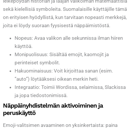
leikepöydän historian ja laajan valikoiman matemaattisia
sekä kielellisiä symboleita. Suomalaisille käyttäjille tämä
on erityisen hyödyllistä, kun tarvitaan nopeasti merkkejä,
joita ei löydy suoraan fyysisestä näppäimistöstä.
Nopeus: Avaa valikon alle sekunnissa ilman hiiren
käyttöä.
Monipuolisuus: Sisältää emojit, kaomojit ja
perinteiset symbolit.
Hakuominaisuus: Voit kirjoittaa sanan (esim.
”auto”) löytääksesi oikean merkin heti.
Integraatio: Toimii Wordissa, selaimissa, Slackissa
ja jopa tiedostonimissä.
Näppäinyhdistelmän aktivoiminen ja
peruskäyttö
Emoji-valitsimen avaaminen on yksinkertaista: paina