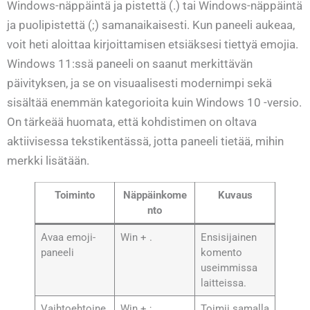
Windows-näppäintä ja pistettä (.) tai Windows-näppäintä
ja puolipistettä (;) samanaikaisesti. Kun paneeli aukeaa,
voit heti aloittaa kirjoittamisen etsiäksesi tiettyä emojia.
Windows 11:ssä paneeli on saanut merkittävän
päivityksen, ja se on visuaalisesti modernimpi sekä
sisältää enemmän kategorioita kuin Windows 10 -versio.
On tärkeää huomata, että kohdistimen on oltava
aktiivisessa tekstikentässä, jotta paneeli tietää, mihin
merkki lisätään.
Toiminto
Näppäinkome
Kuvaus
nto
Avaa emoji-
Win + .
Ensisijainen
paneeli
komento
useimmissa
laitteissa.
Vaihtoehtoine
Win + ;
Toimii samalla