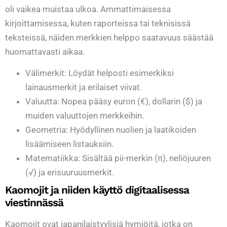
oli vaikea muistaa ulkoa. Ammattimaisessa
kirjoittamisessa, kuten raporteissa tai teknisissä
teksteissä, näiden merkkien helppo saatavuus säästää
huomattavasti aikaa.
Välimerkit: Löydät helposti esimerkiksi
lainausmerkit ja erilaiset viivat.
Valuutta: Nopea pääsy euron (€), dollarin ($) ja
muiden valuuttojen merkkeihin.
Geometria: Hyödyllinen nuolien ja laatikoiden
lisäämiseen listauksiin.
Matematiikka: Sisältää pii-merkin (π), neliöjuuren
(√) ja erisuuruusmerkit.
Kaomojit ja niiden käyttö digitaalisessa
viestinnässä
Kaomojit ovat japanilaistyylisiä hymiöitä, jotka on