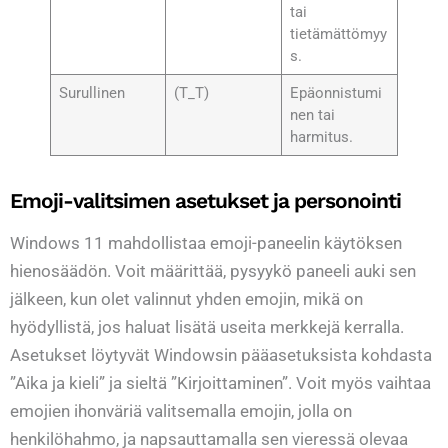
tai
tietämättömyy
s.
Surullinen
(T_T)
Epäonnistumi
nen tai
harmitus.
Emoji-valitsimen asetukset ja personointi
Windows 11 mahdollistaa emoji-paneelin käytöksen
hienosäädön. Voit määrittää, pysyykö paneeli auki sen
jälkeen, kun olet valinnut yhden emojin, mikä on
hyödyllistä, jos haluat lisätä useita merkkejä kerralla.
Asetukset löytyvät Windowsin pääasetuksista kohdasta
”Aika ja kieli” ja sieltä ”Kirjoittaminen”. Voit myös vaihtaa
emojien ihonväriä valitsemalla emojin, jolla on
henkilöhahmo, ja napsauttamalla sen vieressä olevaa